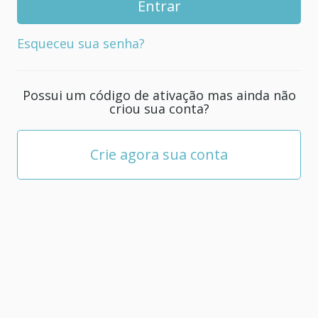
senha
para
Esqueceu sua senha?
sua
conta;
ela
Possui um código de ativação mas ainda não
deve
criou sua conta?
ter
pelo
menos
Crie agora sua conta
5
caracteres.