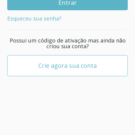
senha
para
Esqueceu sua senha?
sua
conta;
ela
Possui um código de ativação mas ainda não
deve
criou sua conta?
ter
pelo
menos
Crie agora sua conta
5
caracteres.